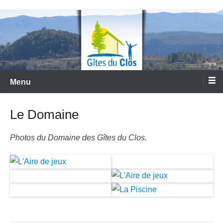
Aller
Gites en Ardèche méridionale
au
contenu
Menu
Le Domaine
Photos du Domaine des Gîtes du Clos.